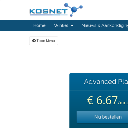
Home
Winkel
Nieuws & Aankondigi
Toon Menu
Advanced Pl
€ 6.67
/mn
Nu bestellen