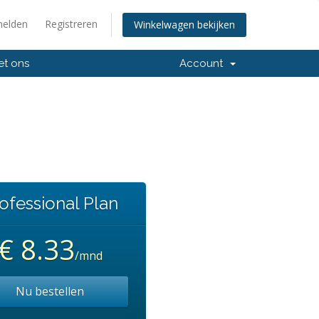
elden
Registreren
Winkelwagen bekijken
et ons
Account
ofessional Plan
€ 8.33
/mnd
Nu bestellen