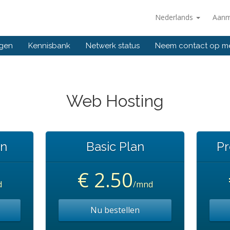
Nederlands
Aanm
ngen
Kennisbank
Netwerk status
Neem contact op m
Web Hosting
an
Basic Plan
Pr
€ 2.50
d
/mnd
Nu bestellen