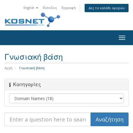
English
Είσοδος
Εγγραφή
Δες το καλάθι αγορών
Togg
navig
Γνωσιακή βάση
Αρχή
Γνωσιακή βάση
Κατηγορίες