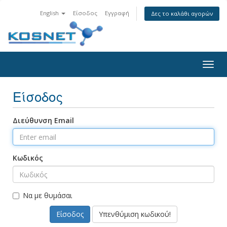
English
Είσοδος
Εγγραφή
Δες το καλάθι αγορών
Togg
navig
Είσοδος
Διεύθυνση Email
Κωδικός
Να με θυμάσαι
Υπενθύμιση κωδικού!