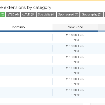
e extensions by category
(6)
gTLD (6)
ccTLD (6)
Specialty (4)
Sponsored (1)
Geography (5)
Domínio
New Price
€ 14.00 EUR
1 Year
€ 18.00 EUR
1 Year
€ 13.00 EUR
1 Year
€ 11.00 EUR
1 Year
€ 11.00 EUR
1 Year
€ 11.00 EUR
1 Year