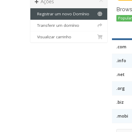
Ações
Brows
Registrar um novo Domínio
Popular 
Transferir um domínio
Visualizar carrinho
.com
.info
.net
.org
.biz
.mobi