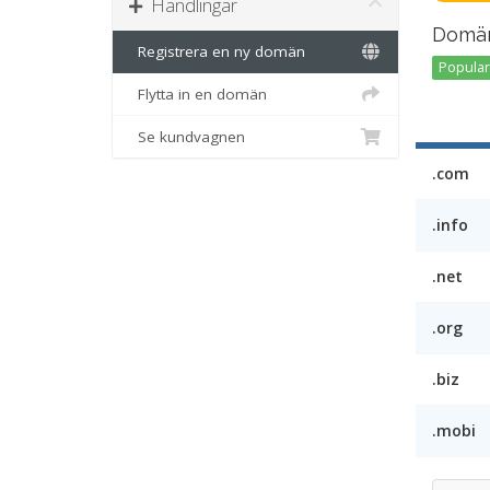
Handlingar
Domän
Registrera en ny domän
Popular 
Flytta in en domän
Se kundvagnen
.com
.info
.net
.org
.biz
.mobi