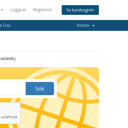
a
Logga in
Registrera
Se kundvagnen
a Oss
Konto
lability.
Sök