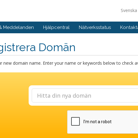
Svensk
 & Meddelanden
Hjälpcentral
Nätverksstatus
Kontakt
gistrera Domän
ur new domain name. Enter your name or keywords below to check avai