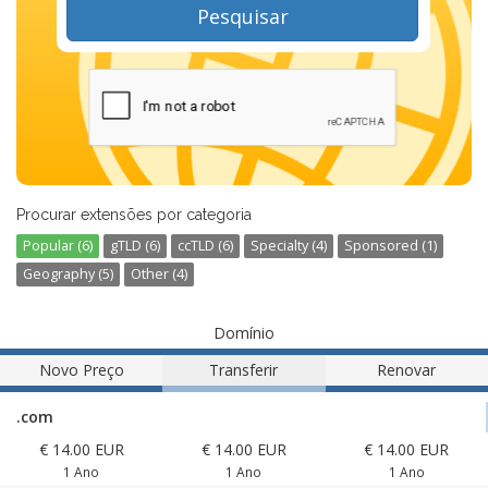
Pesquisar
Procurar extensões por categoria
Popular (6)
gTLD (6)
ccTLD (6)
Specialty (4)
Sponsored (1)
Geography (5)
Other (4)
Domínio
Novo Preço
Transferir
Renovar
.com
€ 14.00 EUR
€ 14.00 EUR
€ 14.00 EUR
1 Ano
1 Ano
1 Ano